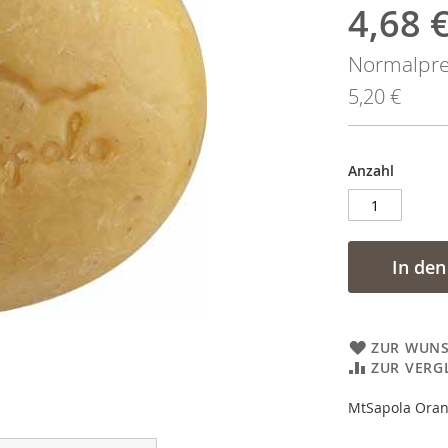
4,68 
Sonderan
Normalpre
5,20 €
Anzahl
In de
ZUR WUNS
ZUR VERG
MtSapola Oran