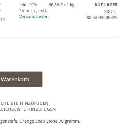
€
gebot
Inkl. 19%
66,86 €
/ 1 kg
AUF LAGER
Steuern
,
exkl.
SKU
Versandkosten
8855093000329
is
n Warenkorb
CHLISTE HINZUFÜGEN
LEICHSLISTE HINZUFÜGEN
genseife, Orange Soap Stone 70 gramm.