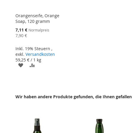
Orangenseife, Orange
Soap, 120 gramm
Sonderangebot
7,11 €
Normalpreis
7,90 €
Inkl. 19% Steuern
,
exkl.
Versandkosten
59,25 €
/ 1 kg
ZUR
ZUR
WUNSCHLISTE
VERGLEICHSLISTE
HINZUFÜGEN
HINZUFÜGEN
Wir haben andere Produkte gefunden, die Ihnen gefallen