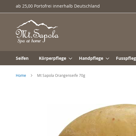
Direkt
ab 25,00 Portofrei innerhalb Deutschland
zum
Inhalt
Seifen
Körperpflege
Handpflege
Fusspfle
Home
Mt Sapola Orangenseife 70g
Zum
Ende
der
Bildergalerie
springen