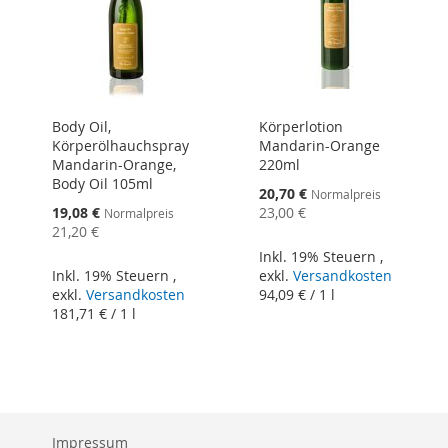
Body Oil,
Körperlotion
Körperölhauchspray
Mandarin-Orange
Mandarin-Orange,
220ml
Body Oil 105ml
Sonderangebot
20,70 €
Normalpreis
Sonderangebot
19,08 €
23,00 €
Normalpreis
21,20 €
Inkl. 19% Steuern
,
Inkl. 19% Steuern
,
exkl.
Versandkosten
exkl.
Versandkosten
94,09 €
/ 1 l
181,71 €
/ 1 l
Impressum