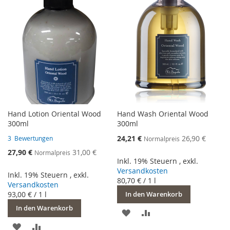
Hand Lotion Oriental Wood
Hand Wash Oriental Wood
300ml
300ml
Sonderangebot
24,21 €
26,90 €
3
Bewertungen
Normalpreis
Sonderangebot
27,90 €
31,00 €
Normalpreis
Inkl. 19% Steuern
,
exkl.
Versandkosten
Inkl. 19% Steuern
,
exkl.
80,70 €
/ 1 l
Versandkosten
93,00 €
/ 1 l
In den Warenkorb
In den Warenkorb
ZUR
ZUR
ZUR
ZUR
WUNSCHLISTE
VERGLEICHSLISTE