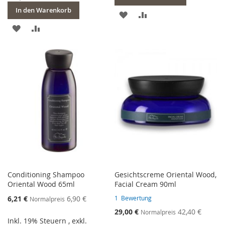
In den Warenkorb
ZUR
ZUR
ZUR
ZUR
WUNSCHLISTE
VERGLEICHSLISTE
WUNSCHLISTE
VERGLEICHSLISTE
HINZUFÜGEN
HINZUFÜGEN
HINZUFÜGEN
HINZUFÜGEN
Conditioning Shampoo
Gesichtscreme Oriental Wood,
Oriental Wood 65ml
Facial Cream 90ml
Sonderangebot
6,21 €
6,90 €
1
Bewertung
Normalpreis
Sonderangebot
29,00 €
42,40 €
Normalpreis
Inkl. 19% Steuern
,
exkl.