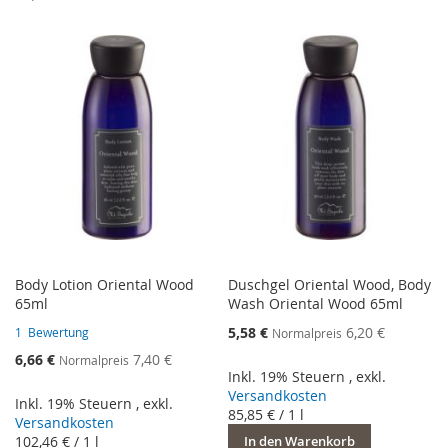
WUNSCHLISTE
VERGLEICHSLISTE
HINZUFÜGEN
HINZUFÜGEN
HINZUFÜGEN
HINZUFÜGEN
Body Lotion Oriental Wood
Duschgel Oriental Wood, Body
65ml
Wash Oriental Wood 65ml
Sonderangebot
5,58 €
6,20 €
1
Bewertung
Normalpreis
Sonderangebot
6,66 €
7,40 €
Normalpreis
Inkl. 19% Steuern
,
exkl.
Versandkosten
Inkl. 19% Steuern
,
exkl.
85,85 €
/ 1 l
Versandkosten
102,46 €
/ 1 l
In den Warenkorb