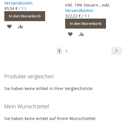
Versandkosten
Inkl. 19% Steuern
,
exkl.
95,54 €
/ 1 l
Versandkosten
322,22 €
/ 1 l
In den Warenkorb
In den Warenkorb
ZUR
ZUR
ZUR
ZUR
WUNSCHLISTE
VERGLEICHSLISTE
WUNSCHLISTE
VERGLEICHSLISTE
HINZUFÜGEN
HINZUFÜGEN
Seite
Seite
Weite
Sie
Seite
1
2
HINZUFÜGEN
HINZUFÜGEN
lesen
gerade
Seite
Produkte vergleichen
Sie haben keine Artikel in Ihrer Vergleichsliste
Mein Wunschzettel
Sie haben keine Artikel auf Ihrem Wunschzettel.