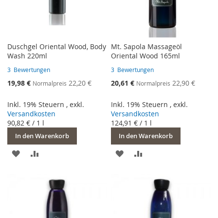
Duschgel Oriental Wood, Body
Mt. Sapola Massageöl
Wash 220ml
Oriental Wood 165ml
3
Bewertungen
3
Bewertungen
Sonderangebot
Sonderangebot
19,98 €
22,20 €
20,61 €
22,90 €
Normalpreis
Normalpreis
Inkl. 19% Steuern
,
exkl.
Inkl. 19% Steuern
,
exkl.
Versandkosten
Versandkosten
90,82 €
/ 1 l
124,91 €
/ 1 l
In den Warenkorb
In den Warenkorb
ZUR
ZUR
ZUR
ZUR
WUNSCHLISTE
VERGLEICHSLISTE
WUNSCHLISTE
VERGLEICHSLISTE
HINZUFÜGEN
HINZUFÜGEN
HINZUFÜGEN
HINZUFÜGEN