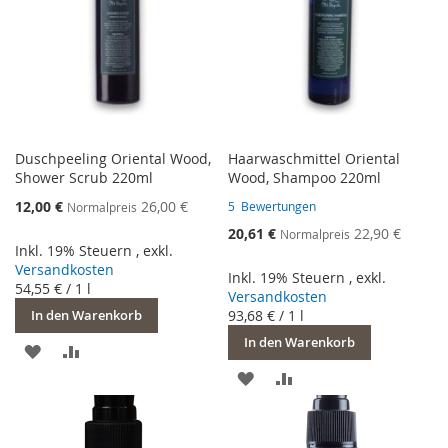
Duschpeeling Oriental Wood,
Haarwaschmittel Oriental
Shower Scrub 220ml
Wood, Shampoo 220ml
Sonderangebot
12,00 €
26,00 €
5
Bewertungen
Normalpreis
Sonderangebot
20,61 €
22,90 €
Normalpreis
Inkl. 19% Steuern
,
exkl.
Versandkosten
Inkl. 19% Steuern
,
exkl.
54,55 €
/ 1 l
Versandkosten
93,68 €
/ 1 l
In den Warenkorb
In den Warenkorb
ZUR
ZUR
ZUR
ZUR
WUNSCHLISTE
VERGLEICHSLISTE
WUNSCHLISTE
VERGLEICHSLISTE
HINZUFÜGEN
HINZUFÜGEN
HINZUFÜGEN
HINZUFÜGEN