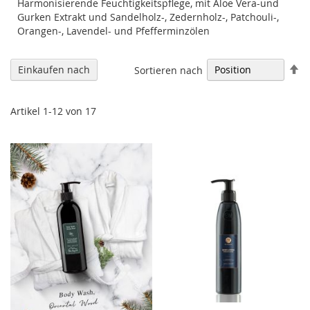
Harmonisierende Feuchtigkeitspflege, mit Aloe Vera-und
Gurken Extrakt und Sandelholz-, Zedernholz-, Patchouli-,
Orangen-, Lavendel- und Pfefferminzölen
In
Einkaufen nach
Sortieren nach
ab
Re
Artikel
1
-
12
von
17