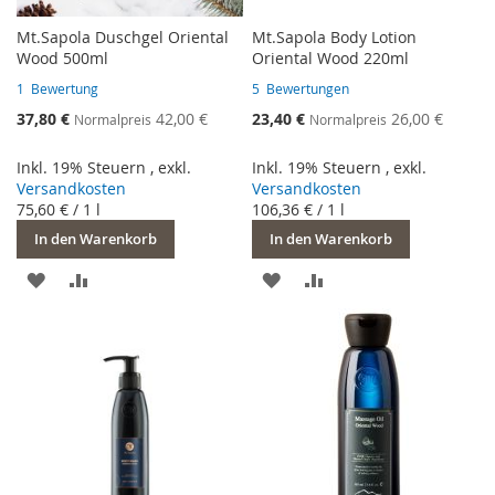
Mt.Sapola Duschgel Oriental
Mt.Sapola Body Lotion
Wood 500ml
Oriental Wood 220ml
1
Bewertung
5
Bewertungen
Sonderangebot
Sonderangebot
37,80 €
42,00 €
23,40 €
26,00 €
Normalpreis
Normalpreis
Inkl. 19% Steuern
,
exkl.
Inkl. 19% Steuern
,
exkl.
Versandkosten
Versandkosten
75,60 €
/ 1 l
106,36 €
/ 1 l
In den Warenkorb
In den Warenkorb
ZUR
ZUR
ZUR
ZUR
WUNSCHLISTE
VERGLEICHSLISTE
WUNSCHLISTE
VERGLEICHSLISTE
HINZUFÜGEN
HINZUFÜGEN
HINZUFÜGEN
HINZUFÜGEN