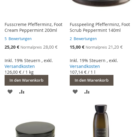
Fusscreme Pfefferminz, Foot
Fusspeeling Pfefferminz, Foot
Cream Peppermint 200ml
Scrub Peppermint 140ml
5
Bewertungen
2
Bewertungen
Sonderangebot
Sonderangebot
25,20 €
28,00 €
15,00 €
21,20 €
Normalpreis
Normalpreis
Inkl. 19% Steuern
,
exkl.
Inkl. 19% Steuern
,
exkl.
Versandkosten
Versandkosten
126,00 €
/ 1 kg
107,14 €
/ 1 l
In den Warenkorb
In den Warenkorb
ZUR
ZUR
ZUR
ZUR
WUNSCHLISTE
VERGLEICHSLISTE
WUNSCHLISTE
VERGLEICHSLISTE
HINZUFÜGEN
HINZUFÜGEN
HINZUFÜGEN
HINZUFÜGEN