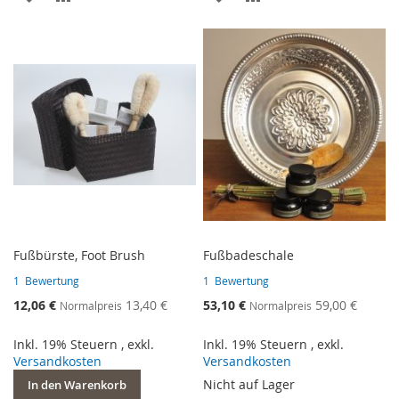
WUNSCHLISTE
VERGLEICHSLISTE
WUNSCHLISTE
VERGLEICHSLISTE
HINZUFÜGEN
HINZUFÜGEN
HINZUFÜGEN
HINZUFÜGEN
Fußbürste, Foot Brush
Fußbadeschale
1
Bewertung
1
Bewertung
Sonderangebot
Sonderangebot
12,06 €
13,40 €
53,10 €
59,00 €
Normalpreis
Normalpreis
Inkl. 19% Steuern
,
exkl.
Inkl. 19% Steuern
,
exkl.
Versandkosten
Versandkosten
Nicht auf Lager
In den Warenkorb