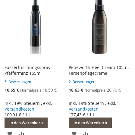
HINZUFÜGEN
HINZUFÜGEN
Fusserfrischungsspray
Peneworth Heel Cream 105ml,
Pfefferminz 165ml
Fersenpflegecreme
5
Bewertungen
2
Bewertungen
Sonderangebot
Sonderangebot
16,65 €
18,50 €
18,63 €
20,70 €
Normalpreis
Normalpreis
Inkl. 19% Steuern
,
exkl.
Inkl. 19% Steuern
,
exkl.
Versandkosten
Versandkosten
100,91 €
/ 1 l
177,43 €
/ 1 l
In den Warenkorb
In den Warenkorb
ZUR
ZUR
ZUR
ZUR