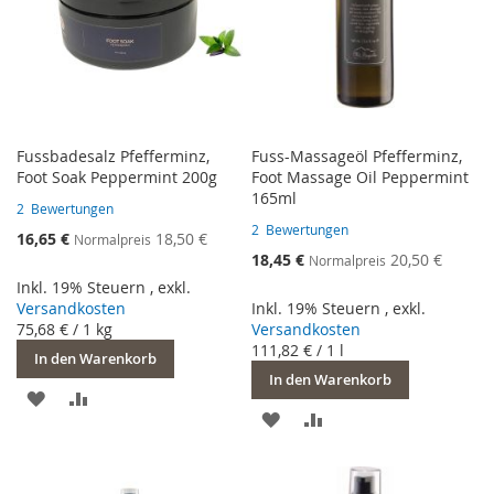
Fussbadesalz Pfefferminz,
Fuss-Massageöl Pfefferminz,
Foot Soak Peppermint 200g
Foot Massage Oil Peppermint
165ml
2
Bewertungen
2
Bewertungen
Sonderangebot
16,65 €
18,50 €
Normalpreis
Sonderangebot
18,45 €
20,50 €
Normalpreis
Inkl. 19% Steuern
,
exkl.
Versandkosten
Inkl. 19% Steuern
,
exkl.
75,68 €
/ 1 kg
Versandkosten
111,82 €
/ 1 l
In den Warenkorb
In den Warenkorb
ZUR
ZUR
ZUR
ZUR
WUNSCHLISTE
VERGLEICHSLISTE
WUNSCHLISTE
VERGLEICHSLISTE
HINZUFÜGEN
HINZUFÜGEN