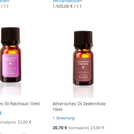
osten
Versandkosten
/ 1 l
1.935,00 €
/ 1 l
es Öl Patchouli 10ml
Ätherisches Öl Zedernholz
10ml
g
1
Bewertung
bot
32,00 €
rmalpreis
Sonderangebot
20,70 €
23,00 €
Normalpreis