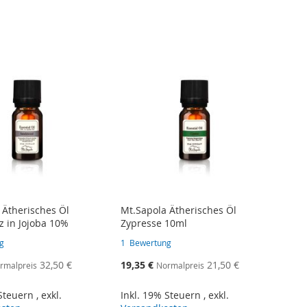
Reihenf
 Ätherisches Öl
Mt.Sapola Ätherisches Öl
z in Jojoba 10%
Zypresse 10ml
g
1
Bewertung
bot
Sonderangebot
32,50 €
19,35 €
21,50 €
rmalpreis
Normalpreis
 Steuern
,
exkl.
Inkl. 19% Steuern
,
exkl.