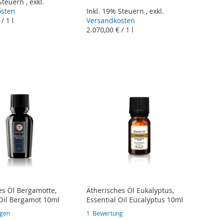
 Steuern
,
exkl.
osten
Inkl. 19% Steuern
,
exkl.
/ 1 l
Versandkosten
2.070,00 €
/ 1 l
es Öl Bergamotte,
Ätherisches Öl Eukalyptus,
 Oil Bergamot 10ml
Essential Oil Eucalyptus 10ml
gen
1
Bewertung