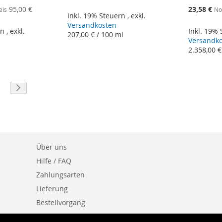
Sonderange
95,00 €
23,58 €
eis
No
Inkl. 19% Steuern
,
exkl.
Versandkosten
rn
,
exkl.
Inkl. 19%
207,00 €
/ 100 ml
Versandk
2.358,00 €
eite
eite
Seite
Weiter
Über uns
Hilfe / FAQ
Zahlungsarten
Lieferung
Bestellvorgang