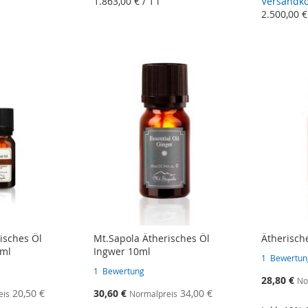
1.863,00 €
/ 1 l
Versandk
2.500,00 €
isches Öl
Mt.Sapola Ätherisches Öl
Ätherisch
0ml
Ingwer 10ml
1
Bewertun
1
Bewertung
Sonderange
28,80 €
No
Sonderangebot
20,50 €
30,60 €
34,00 €
eis
Normalpreis