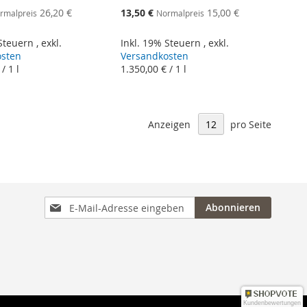
bot
Sonderangebot
26,20 €
13,50 €
15,00 €
rmalpreis
Normalpreis
 Steuern
,
exkl.
Inkl. 19% Steuern
,
exkl.
osten
Versandkosten
/ 1 l
1.350,00 €
/ 1 l
Anzeigen
pro Seite
Anmeldung
Abonnieren
zum
Newsletter:
Kundenbewertungen