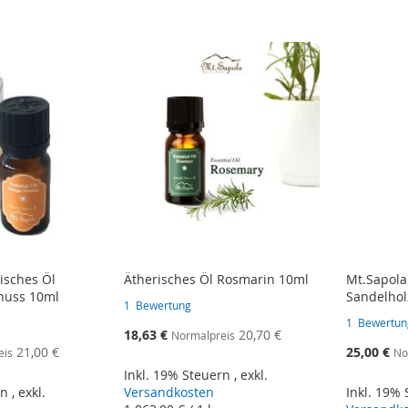
isches Öl
Ätherisches Öl Rosmarin 10ml
Mt.Sapola
nuss 10ml
Sandelhol
1
Bewertung
1
Bewertun
Sonderangebot
18,63 €
20,70 €
Normalpreis
Sonderange
21,00 €
25,00 €
eis
No
Inkl. 19% Steuern
,
exkl.
rn
,
exkl.
Versandkosten
Inkl. 19%