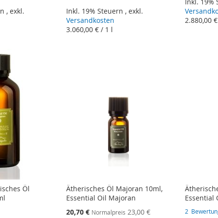
Inkl. 19%
rn
,
exkl.
Inkl. 19% Steuern
,
exkl.
Versandk
Versandkosten
2.880,00 €
3.060,00 €
/ 1 l
isches Öl
Ätherisches Öl Majoran 10ml,
Ätherisch
ml
Essential Oil Majoran
Essential
Sonderangebot
20,70 €
23,00 €
2
Bewertun
Normalpreis