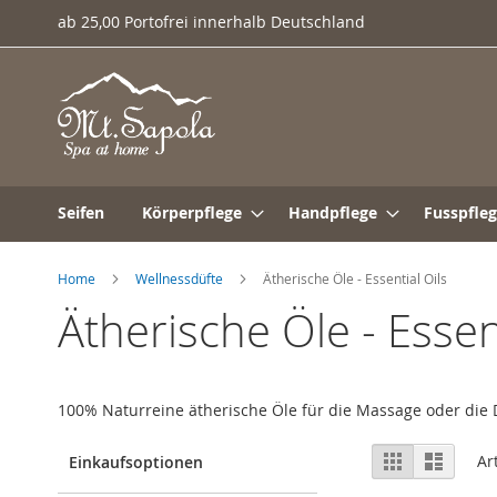
Direkt
ab 25,00 Portofrei innerhalb Deutschland
zum
Inhalt
Seifen
Körperpflege
Handpflege
Fusspfle
Home
Wellnessdüfte
Ätherische Öle - Essential Oils
Ätherische Öle - Essent
100% Naturreine ätherische Öle für die Massage oder die
Ansicht
Raster
Liste
Ar
Einkaufsoptionen
als