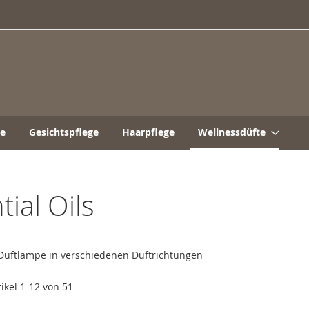
ge
Gesichtspflege
Haarpflege
Wellnessdüfte
ial Oils
 Duftlampe in verschiedenen Duftrichtungen
tikel
1
-
12
von
51