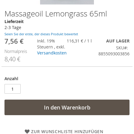
Massageoil Lemongrass 65ml
Zum
Anfang
Lieferzeit
der
2-3 Tage
Bildergalerie
Seien Sie der erste, der dieses Produkt bewertet
springen
7,56 €
Sonderangebot
Inkl. 19%
116,31 €
/ 1 l
AUF LAGER
Steuern
,
exkl.
SKU
Normalpreis
Versandkosten
8855093003856
8,40 €
Anzahl
In den Warenkorb
ZUR WUNSCHLISTE HINZUFÜGEN