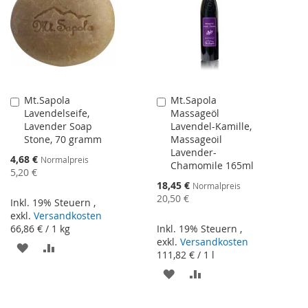
Mt.Sapola
Mt.Sapola
In
In
Lavendelseife,
Massageöl
den
den
Lavender Soap
Lavendel-Kamille,
Warenkorb
Warenkorb
Stone, 70 gramm
Massageoil
Lavender-
Sonderangebot
4,68 €
Normalpreis
Chamomile 165ml
5,20 €
Sonderangebot
18,45 €
Normalpreis
20,50 €
Inkl. 19% Steuern
,
exkl.
Versandkosten
66,86 €
/ 1 kg
Inkl. 19% Steuern
,
exkl.
Versandkosten
ZUR
ZUR
111,82 €
/ 1 l
WUNSCHLISTE
VERGLEICHSLISTE
ZUR
ZUR
HINZUFÜGEN
HINZUFÜGEN
WUNSCHLISTE
VERGLEICHSLISTE