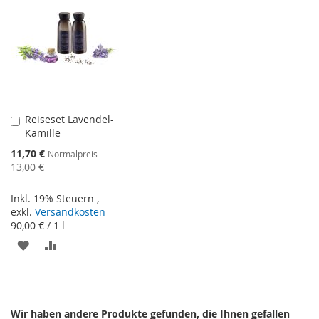
HINZUFÜGEN
HINZUFÜGEN
Reiseset Lavendel-
In
Kamille
den
Warenkorb
Sonderangebot
11,70 €
Normalpreis
13,00 €
Inkl. 19% Steuern
,
exkl.
Versandkosten
90,00 €
/ 1 l
ZUR
ZUR
WUNSCHLISTE
VERGLEICHSLISTE
HINZUFÜGEN
HINZUFÜGEN
Wir haben andere Produkte gefunden, die Ihnen gefallen