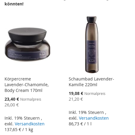
könnten!
Körpercreme
Schaumbad Lavender-
Lavender-Chamomile,
Kamille 220ml
Body Cream 170ml
Sonderangebot
19,08 €
Normalpreis
Sonderangebot
23,40 €
21,20 €
Normalpreis
26,00 €
Inkl. 19% Steuern
,
Inkl. 19% Steuern
,
exkl.
Versandkosten
exkl.
Versandkosten
86,73 €
/ 1 l
137,65 €
/ 1 kg