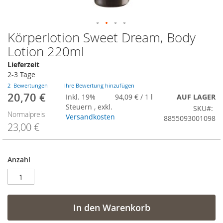
Körperlotion Sweet Dream, Body
Zum
Anfang
Lotion 220ml
der
Lieferzeit
Bildergalerie
2-3 Tage
springen
2
Bewertungen
Ihre Bewertung hinzufügen
20,70 €
Sonderangebot
Inkl. 19%
94,09 €
/ 1 l
AUF LAGER
Steuern
,
exkl.
SKU
Normalpreis
Versandkosten
8855093001098
23,00 €
Anzahl
In den Warenkorb