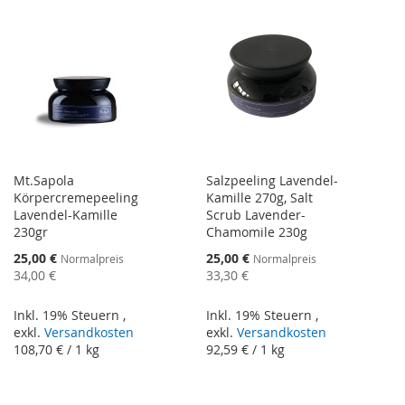
Mt.Sapola
Salzpeeling Lavendel-
Körpercremepeeling
Kamille 270g, Salt
Lavendel-Kamille
Scrub Lavender-
230gr
Chamomile 230g
Sonderangebot
Sonderangebot
25,00 €
25,00 €
Normalpreis
Normalpreis
34,00 €
33,30 €
Inkl. 19% Steuern
,
Inkl. 19% Steuern
,
exkl.
Versandkosten
exkl.
Versandkosten
108,70 €
/ 1 kg
92,59 €
/ 1 kg