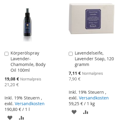
HINZUFÜGEN
HINZUFÜGEN
Körperölspray
Lavendelseife,
In
In
Lavender-
Lavender Soap, 120
den
den
Chamomile, Body
gramm
Warenkorb
Warenkorb
Oil 100ml
Sonderangebot
7,11 €
Normalpreis
Sonderangebot
19,08 €
7,90 €
Normalpreis
21,20 €
Inkl. 19% Steuern
,
Inkl. 19% Steuern
,
exkl.
Versandkosten
exkl.
Versandkosten
59,25 €
/ 1 kg
190,80 €
/ 1 l
ZUR
ZUR
ZUR
ZUR
WUNSCHLISTE
VERGLEICHSLISTE
WUNSCHLISTE
VERGLEICHSLISTE
HINZUFÜGEN
HINZUFÜGEN