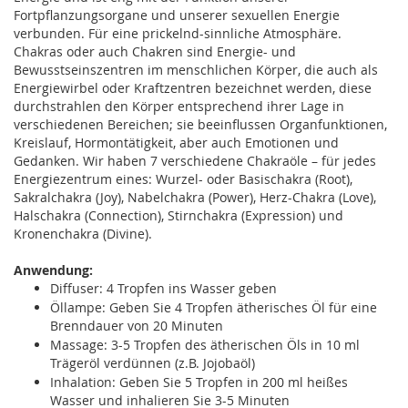
Fortpflanzungsorgane und unserer sexuellen Energie
verbunden. Für eine prickelnd-sinnliche Atmosphäre.
Chakras oder auch Chakren sind Energie- und
Bewusstseinszentren im menschlichen Körper, die auch als
Energiewirbel oder Kraftzentren bezeichnet werden, diese
durchstrahlen den Körper entsprechend ihrer Lage in
verschiedenen Bereichen; sie beeinflussen Organfunktionen,
Kreislauf, Hormontätigkeit, aber auch Emotionen und
Gedanken. Wir haben 7 verschiedene Chakraöle – für jedes
Energiezentrum eines: Wurzel- oder Basischakra (Root),
Sakralchakra (Joy), Nabelchakra (Power), Herz-Chakra (Love),
Halschakra (Connection), Stirnchakra (Expression) und
Kronenchakra (Divine).
Anwendung:
Diffuser: 4 Tropfen ins Wasser geben
Öllampe: Geben Sie 4 Tropfen ätherisches Öl für eine
Brenndauer von 20 Minuten
Massage: 3-5 Tropfen des ätherischen Öls in 10 ml
Trägeröl verdünnen (z.B. Jojobaöl)
Inhalation: Geben Sie 5 Tropfen in 200 ml heißes
Wasser und inhalieren Sie 3-5 Minuten