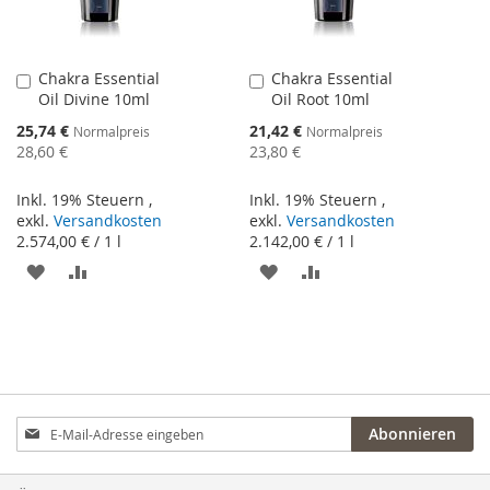
Chakra Essential
Chakra Essential
In
In
Oil Divine 10ml
Oil Root 10ml
den
den
Warenkorb
Warenkorb
Sonderangebot
Sonderangebot
25,74 €
21,42 €
Normalpreis
Normalpreis
28,60 €
23,80 €
Inkl. 19% Steuern
,
Inkl. 19% Steuern
,
exkl.
Versandkosten
exkl.
Versandkosten
2.574,00 €
/ 1 l
2.142,00 €
/ 1 l
ZUR
ZUR
ZUR
ZUR
WUNSCHLISTE
VERGLEICHSLISTE
WUNSCHLISTE
VERGLEICHSLISTE
HINZUFÜGEN
HINZUFÜGEN
HINZUFÜGEN
HINZUFÜGEN
Anmeldung
Abonnieren
zum
Newsletter: