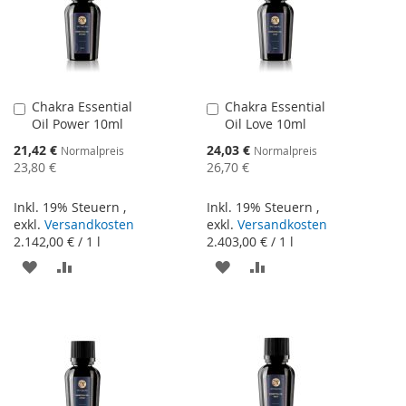
Chakra Essential
Chakra Essential
In
In
Oil Power 10ml
Oil Love 10ml
den
den
Warenkorb
Warenkorb
Sonderangebot
Sonderangebot
21,42 €
24,03 €
Normalpreis
Normalpreis
23,80 €
26,70 €
Inkl. 19% Steuern
,
Inkl. 19% Steuern
,
exkl.
Versandkosten
exkl.
Versandkosten
2.142,00 €
/ 1 l
2.403,00 €
/ 1 l
ZUR
ZUR
ZUR
ZUR
WUNSCHLISTE
VERGLEICHSLISTE
WUNSCHLISTE
VERGLEICHSLISTE
HINZUFÜGEN
HINZUFÜGEN
HINZUFÜGEN
HINZUFÜGEN