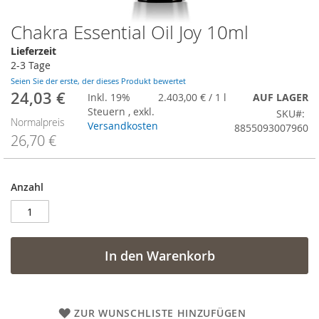
Chakra Essential Oil Joy 10ml
Zum
Anfang
Lieferzeit
der
2-3 Tage
Bildergalerie
Seien Sie der erste, der dieses Produkt bewertet
springen
24,03 €
Sonderangebot
Inkl. 19%
2.403,00 €
/ 1 l
AUF LAGER
Steuern
,
exkl.
SKU
Normalpreis
Versandkosten
8855093007960
26,70 €
Anzahl
In den Warenkorb
ZUR WUNSCHLISTE HINZUFÜGEN