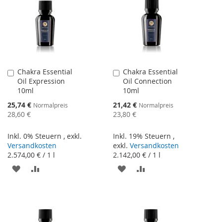
Chakra Essential
Chakra Essential
In
In
Oil Expression
Oil Connection
den
den
10ml
10ml
Warenkorb
Warenkorb
Sonderangebot
Sonderangebot
25,74 €
21,42 €
Normalpreis
Normalpreis
28,60 €
23,80 €
Inkl. 0% Steuern
,
exkl.
Inkl. 19% Steuern
,
Versandkosten
exkl.
Versandkosten
2.574,00 €
/ 1 l
2.142,00 €
/ 1 l
ZUR
ZUR
ZUR
ZUR
WUNSCHLISTE
VERGLEICHSLISTE
WUNSCHLISTE
VERGLEICHSLISTE
HINZUFÜGEN
HINZUFÜGEN
HINZUFÜGEN
HINZUFÜGEN