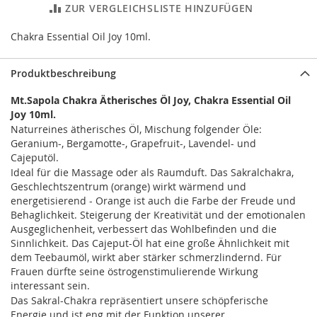
ZUR VERGLEICHSLISTE HINZUFÜGEN
Chakra Essential Oil Joy 10ml.
Produktbeschreibung
Mt.Sapola Chakra Ätherisches Öl Joy, Chakra Essential Oil
Joy 10ml.
Naturreines ätherisches Öl, Mischung folgender Öle:
Geranium-, Bergamotte-, Grapefruit-, Lavendel- und
Cajeputöl.
Ideal für die Massage oder als Raumduft. Das Sakralchakra,
Geschlechtszentrum (orange) wirkt wärmend und
energetisierend - Orange ist auch die Farbe der Freude und
Behaglichkeit. Steigerung der Kreativität und der emotionalen
Ausgeglichenheit, verbessert das Wohlbefinden und die
Sinnlichkeit. Das Cajeput-Öl hat eine große Ähnlichkeit mit
dem Teebaumöl, wirkt aber stärker schmerzlindernd. Für
Frauen dürfte seine östrogenstimulierende Wirkung
interessant sein.
Das Sakral-Chakra repräsentiert unsere schöpferische
Energie und ist eng mit der Funktion unserer