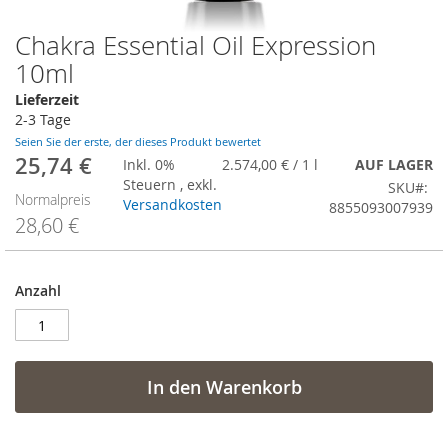
Chakra Essential Oil Expression
Zum
Anfang
10ml
der
Lieferzeit
Bildergalerie
2-3 Tage
springen
Seien Sie der erste, der dieses Produkt bewertet
25,74 €
Sonderangebot
Inkl. 0%
2.574,00 €
/ 1 l
AUF LAGER
Steuern
,
exkl.
SKU
Normalpreis
Versandkosten
8855093007939
28,60 €
Anzahl
In den Warenkorb