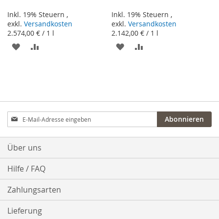
Inkl. 19% Steuern
,
Inkl. 19% Steuern
,
exkl.
Versandkosten
exkl.
Versandkosten
2.574,00 €
/ 1 l
2.142,00 €
/ 1 l
ZUR
ZUR
ZUR
ZUR
WUNSCHLISTE
VERGLEICHSLISTE
WUNSCHLISTE
VERGLEICHSLISTE
HINZUFÜGEN
HINZUFÜGEN
HINZUFÜGEN
HINZUFÜGEN
Anmeldung
Abonnieren
zum
Newsletter:
Über uns
Hilfe / FAQ
Zahlungsarten
Lieferung