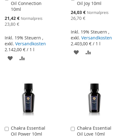
Oil Connection
Oil Joy 10ml
den
den
10ml
Warenkorb
Warenkorb
Sonderangebot
24,03 €
Normalpreis
Sonderangebot
21,42 €
26,70 €
Normalpreis
23,80 €
Inkl. 19% Steuern
,
Inkl. 19% Steuern
,
exkl.
Versandkosten
exkl.
Versandkosten
2.403,00 €
/ 1 l
2.142,00 €
/ 1 l
ZUR
ZUR
ZUR
ZUR
WUNSCHLISTE
VERGLEICHSLISTE
WUNSCHLISTE
VERGLEICHSLISTE
HINZUFÜGEN
HINZUFÜGEN
HINZUFÜGEN
HINZUFÜGEN
Chakra Essential
Chakra Essential
In
In
Oil Power 10ml
Oil Love 10ml
den
den