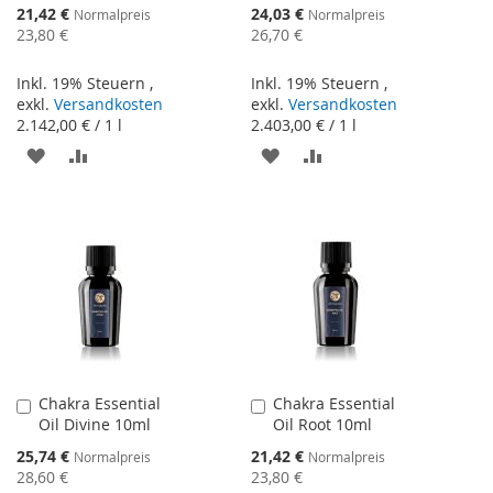
Warenkorb
Warenkorb
Sonderangebot
Sonderangebot
21,42 €
24,03 €
Normalpreis
Normalpreis
23,80 €
26,70 €
Inkl. 19% Steuern
,
Inkl. 19% Steuern
,
exkl.
Versandkosten
exkl.
Versandkosten
2.142,00 €
/ 1 l
2.403,00 €
/ 1 l
ZUR
ZUR
ZUR
ZUR
WUNSCHLISTE
VERGLEICHSLISTE
WUNSCHLISTE
VERGLEICHSLISTE
HINZUFÜGEN
HINZUFÜGEN
HINZUFÜGEN
HINZUFÜGEN
Chakra Essential
Chakra Essential
In
In
Oil Divine 10ml
Oil Root 10ml
den
den
Warenkorb
Warenkorb
Sonderangebot
Sonderangebot
25,74 €
21,42 €
Normalpreis
Normalpreis
28,60 €
23,80 €