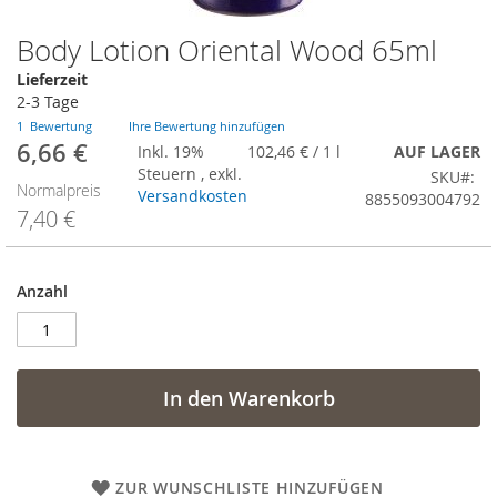
Body Lotion Oriental Wood 65ml
Zum
Anfang
Lieferzeit
der
2-3 Tage
Bildergalerie
1
Bewertung
Ihre Bewertung hinzufügen
springen
6,66 €
Sonderangebot
Inkl. 19%
102,46 €
/ 1 l
AUF LAGER
Steuern
,
exkl.
SKU
Normalpreis
Versandkosten
8855093004792
7,40 €
Anzahl
In den Warenkorb
ZUR WUNSCHLISTE HINZUFÜGEN