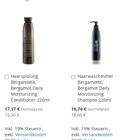
Haarspülung
Haarwaschmittel
In
In
Bergamotte,
Bergamotte,
den
den
Bergamot Daily
Bergamot Daily
Warenkorb
Warenkorb
Moisturizing
Moisturizing
Conditioner 220ml
Shampoo 220ml
Sonderangebot
Sonderangebot
17,37 €
16,74 €
Normalpreis
Normalpreis
19,30 €
18,60 €
Inkl. 19% Steuern
,
Inkl. 19% Steuern
,
exkl.
Versandkosten
exkl.
Versandkosten