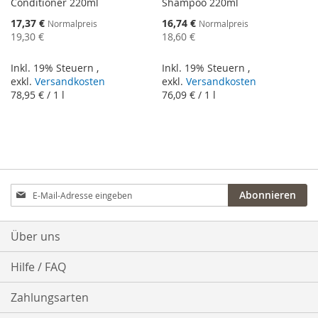
Conditioner 220ml
Shampoo 220ml
Sonderangebot
Sonderangebot
17,37 €
16,74 €
Normalpreis
Normalpreis
19,30 €
18,60 €
Inkl. 19% Steuern
,
Inkl. 19% Steuern
,
exkl.
Versandkosten
exkl.
Versandkosten
78,95 €
/ 1 l
76,09 €
/ 1 l
Anmeldung
Abonnieren
zum
Newsletter:
Über uns
Hilfe / FAQ
Zahlungsarten