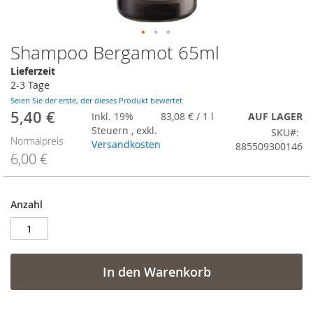
Shampoo Bergamot 65ml
Zum
Anfang
Lieferzeit
der
2-3 Tage
Bildergalerie
Seien Sie der erste, der dieses Produkt bewertet
springen
5,40 €
Sonderangebot
Inkl. 19%
83,08 €
/ 1 l
AUF LAGER
Steuern
,
exkl.
SKU
Normalpreis
Versandkosten
885509300146
6,00 €
Anzahl
In den Warenkorb