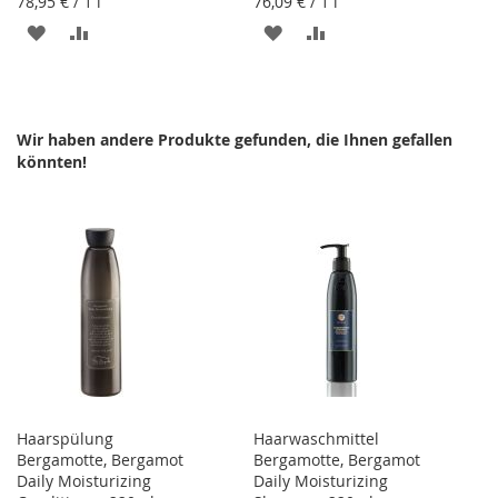
78,95 €
/ 1 l
76,09 €
/ 1 l
ZUR
ZUR
ZUR
ZUR
WUNSCHLISTE
VERGLEICHSLISTE
WUNSCHLISTE
VERGLEICHSLISTE
HINZUFÜGEN
HINZUFÜGEN
HINZUFÜGEN
HINZUFÜGEN
Wir haben andere Produkte gefunden, die Ihnen gefallen
könnten!
Haarspülung
Haarwaschmittel
Bergamotte, Bergamot
Bergamotte, Bergamot
Daily Moisturizing
Daily Moisturizing