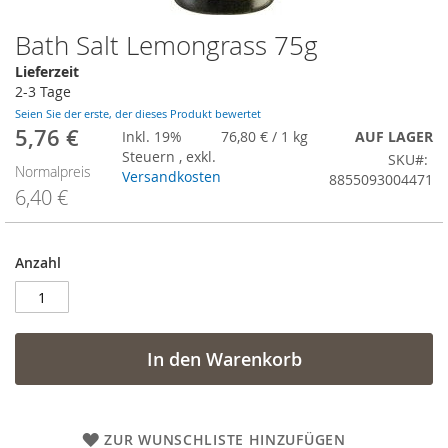
Bath Salt Lemongrass 75g
Zum
Anfang
Lieferzeit
der
2-3 Tage
Bildergalerie
Seien Sie der erste, der dieses Produkt bewertet
springen
5,76 €
Sonderangebot
Inkl. 19%
76,80 €
/ 1 kg
AUF LAGER
Steuern
,
exkl.
SKU
Normalpreis
Versandkosten
8855093004471
6,40 €
Anzahl
In den Warenkorb
ZUR WUNSCHLISTE HINZUFÜGEN