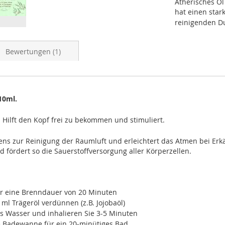
Ätherisches Öl 
hat einen star
reinigenden Du
Bewertungen
1
10ml.
 Hilft den Kopf frei zu bekommen und stimuliert.
tens zur Reinigung der Raumluft und erleichtert das Atmen bei Erk
 fördert so die Sauerstoffversorgung aller Körperzellen.
für eine Brenndauer von 20 Minuten
ml Trägeröl verdünnen (z.B. Jojobaöl)
es Wasser und inhalieren Sie 3-5 Minuten
ie Badewanne für ein 20-minütiges Bad.