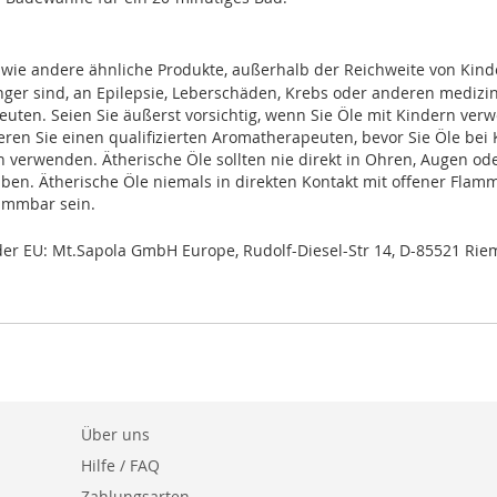
 wie andere ähnliche Produkte, außerhalb der Reichweite von Kin
ger sind, an Epilepsie, Leberschäden, Krebs oder anderen medizi
euten. Seien Sie äußerst vorsichtig, wenn Sie Öle mit Kindern ver
en Sie einen qualifizierten Aromatherapeuten, bevor Sie Öle bei 
erwenden. Ätherische Öle sollten nie direkt in Ohren, Augen od
ben. Ätherische Öle niemals in direkten Kontakt mit offener Flamme
lammbar sein.
der EU: Mt.Sapola GmbH Europe, Rudolf-Diesel-Str 14, D-85521 Rie
Über uns
Hilfe / FAQ
Zahlungsarten