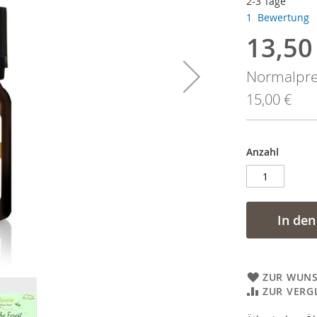
2-3 Tage
1
Bewertung
13,50
Sonderan
Normalpre
15,00 €
Anzahl
In de
ZUR WUNS
ZUR VERG