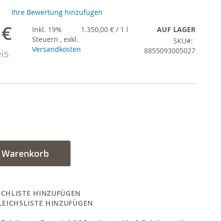
Ihre Bewertung hinzufügen
 €
gebot
Inkl. 19%
1.350,00 €
/ 1 l
AUF LAGER
Steuern
,
exkl.
SKU
Versandkosten
8855093005027
is
n Warenkorb
CHLISTE HINZUFÜGEN
LEICHSLISTE HINZUFÜGEN