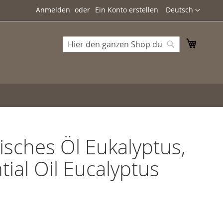
Sprache
Anmelden
Ein Konto erstellen
Deutsch
Mein W
Suche
Suche
isches Öl Eukalyptus,
tial Oil Eucalyptus