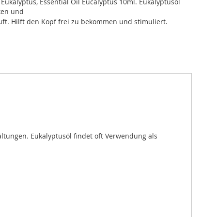
Eukalyptus, Essential Oil Eucalyptus 10ml . Eukalyptusöl
ken und
ft. Hilft den Kopf frei zu bekommen und stimuliert.
ältungen. Eukalyptusöl findet oft Verwendung als