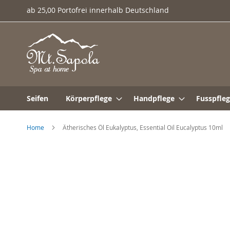
Direkt
ab 25,00 Portofrei innerhalb Deutschland
zum
Inhalt
Seifen
Körperpflege
Handpflege
Fusspfle
Home
Ätherisches Öl Eukalyptus, Essential Oil Eucalyptus 10ml
Zum
Ende
der
Bildergalerie
springen