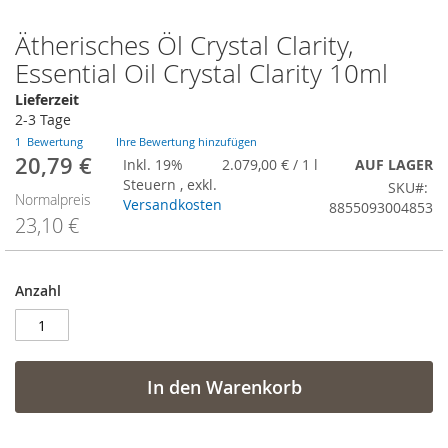
Ätherisches Öl Crystal Clarity,
Zum
Anfang
Essential Oil Crystal Clarity 10ml
der
Lieferzeit
Bildergalerie
2-3 Tage
springen
1
Bewertung
Ihre Bewertung hinzufügen
20,79 €
Sonderangebot
Inkl. 19%
2.079,00 €
/ 1 l
AUF LAGER
Steuern
,
exkl.
SKU
Normalpreis
Versandkosten
8855093004853
23,10 €
Anzahl
In den Warenkorb