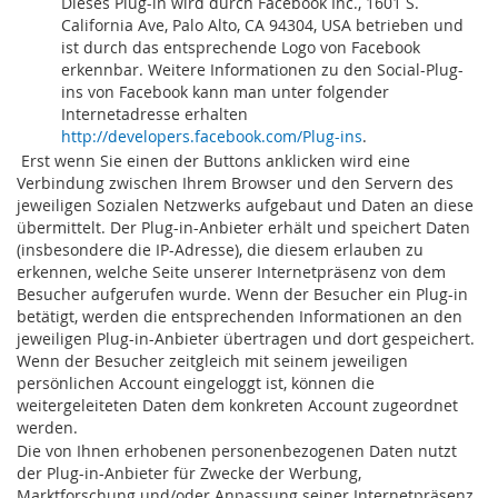
Dieses Plug-in wird durch Facebook Inc., 1601 S.
California Ave, Palo Alto, CA 94304, USA betrieben und
ist durch das entsprechende Logo von Facebook
erkennbar. Weitere Informationen zu den Social-Plug-
ins von Facebook kann man unter folgender
Internetadresse erhalten
http://developers.facebook.com/Plug-ins
.
Erst wenn Sie einen der Buttons anklicken wird eine
Verbindung zwischen Ihrem Browser und den Servern des
jeweiligen Sozialen Netzwerks aufgebaut und Daten an diese
übermittelt. Der Plug-in-Anbieter erhält und speichert Daten
(insbesondere die IP-Adresse), die diesem erlauben zu
erkennen, welche Seite unserer Internetpräsenz von dem
Besucher aufgerufen wurde. Wenn der Besucher ein Plug-in
betätigt, werden die entsprechenden Informationen an den
jeweiligen
Plug-in-Anbieter übertragen und dort gespeichert.
Wenn der Besucher zeitgleich mit seinem jeweiligen
persönlichen Account eingeloggt ist, können die
weitergeleiteten Daten dem konkreten Account zugeordnet
werden.
Die von Ihnen erhobenen personenbezogenen Daten nutzt
der Plug-in-Anbieter für Zwecke der Werbung,
Marktforschung und/oder Anpassung seiner Internetpräsenz,