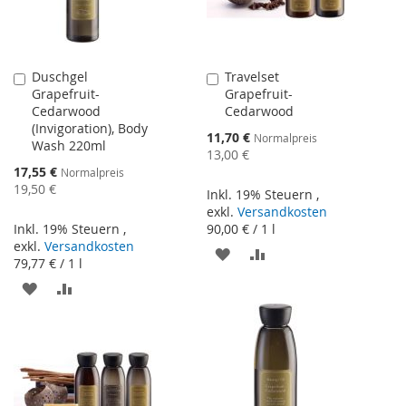
Duschgel
Travelset
In
In
Grapefruit-
Grapefruit-
den
den
Cedarwood
Cedarwood
Warenkorb
Warenkorb
(Invigoration), Body
Sonderangebot
11,70 €
Normalpreis
Wash 220ml
13,00 €
Sonderangebot
17,55 €
Normalpreis
19,50 €
Inkl. 19% Steuern
,
exkl.
Versandkosten
Inkl. 19% Steuern
,
90,00 €
/ 1 l
exkl.
Versandkosten
ZUR
ZUR
79,77 €
/ 1 l
WUNSCHLISTE
VERGLEICHSLISTE
ZUR
ZUR
HINZUFÜGEN
HINZUFÜGEN
WUNSCHLISTE
VERGLEICHSLISTE
HINZUFÜGEN
HINZUFÜGEN