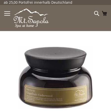
Direkt
ab 25,00 Portofrei innerhalb Deutschland
zum
Inhalt
Such
Me
Zum
Ende
der
Bildergalerie
springen