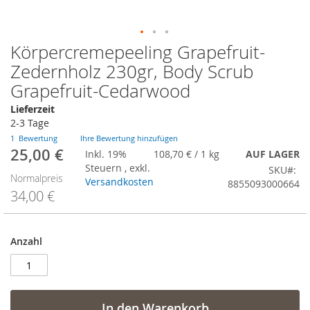
Körpercremepeeling Grapefruit-
Zum
Anfang
Zedernholz 230gr, Body Scrub
der
Grapefruit-Cedarwood
Bildergalerie
springen
Lieferzeit
2-3 Tage
1
Bewertung
Ihre Bewertung hinzufügen
25,00 €
Sonderangebot
Inkl. 19%
108,70 €
/ 1 kg
AUF LAGER
Steuern
,
exkl.
SKU
Normalpreis
Versandkosten
8855093000664
34,00 €
Anzahl
In den Warenkorb