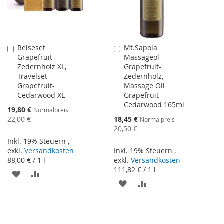
Reiseset
Mt.Sapola
In
In
Grapefruit-
Massageöl
den
den
Zedernholz XL,
Grapefruit-
Warenkorb
Warenkorb
Travelset
Zedernholz,
Grapefruit-
Massage Oil
Cedarwood XL
Grapefruit-
Cedarwood 165ml
Sonderangebot
19,80 €
Normalpreis
Sonderangebot
22,00 €
18,45 €
Normalpreis
20,50 €
Inkl. 19% Steuern
,
exkl.
Versandkosten
Inkl. 19% Steuern
,
88,00 €
/ 1 l
exkl.
Versandkosten
111,82 €
/ 1 l
ZUR
ZUR
ZUR
ZUR
WUNSCHLISTE
VERGLEICHSLISTE
WUNSCHLISTE
VERGLEICHSLISTE
HINZUFÜGEN
HINZUFÜGEN
HINZUFÜGEN
HINZUFÜGEN