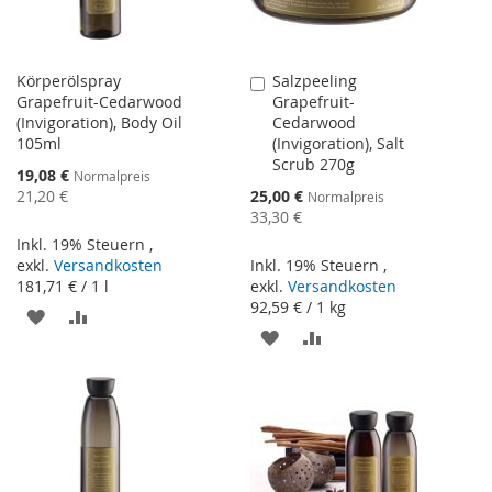
Körperölspray
Salzpeeling
In
Grapefruit-Cedarwood
Grapefruit-
den
(Invigoration), Body Oil
Cedarwood
Warenkorb
105ml
(Invigoration), Salt
Scrub 270g
Sonderangebot
19,08 €
Normalpreis
Sonderangebot
21,20 €
25,00 €
Normalpreis
33,30 €
Inkl. 19% Steuern
,
exkl.
Versandkosten
Inkl. 19% Steuern
,
181,71 €
/ 1 l
exkl.
Versandkosten
92,59 €
/ 1 kg
ZUR
ZUR
ZUR
ZUR
WUNSCHLISTE
VERGLEICHSLISTE
WUNSCHLISTE
VERGLEICHSLISTE
HINZUFÜGEN
HINZUFÜGEN
HINZUFÜGEN
HINZUFÜGEN