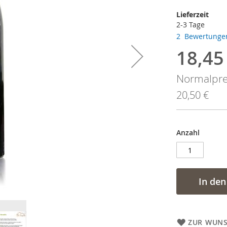
Lieferzeit
2-3 Tage
2
Bewertung
18,45
Sonderan
Normalpre
20,50 €
Anzahl
In de
ZUR WUNS