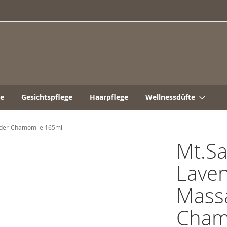
ge
Gesichtspflege
Haarpflege
Wellnessdüfte
nder-Chamomile 165ml
Mt.Sa
Laven
Massa
Cham