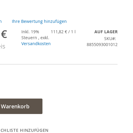
en
Ihre Bewertung hinzufügen
 €
gebot
Inkl. 19%
111,82 €
/ 1 l
AUF LAGER
Steuern
,
exkl.
SKU
Versandkosten
8855093001012
is
n Warenkorb
CHLISTE HINZUFÜGEN