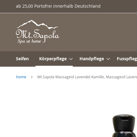
Direkt
ab 25,00 Portofrei innerhalb Deutschland
zum
Inhalt
Seifen
Körperpflege
Handpflege
Fusspfle
Home
Mt.Sapola Massageöl Lavendel-Kamille, Massageoil Lave
Zum
Ende
der
Bildergalerie
springen