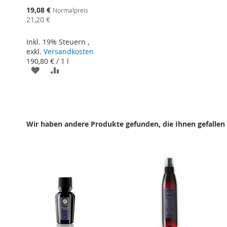
Sonderangebot
19,08 €
Normalpreis
21,20 €
Inkl. 19% Steuern
,
exkl.
Versandkosten
190,80 €
/ 1 l
ZUR
ZUR
WUNSCHLISTE
VERGLEICHSLISTE
HINZUFÜGEN
HINZUFÜGEN
Wir haben andere Produkte gefunden, die Ihnen gefallen