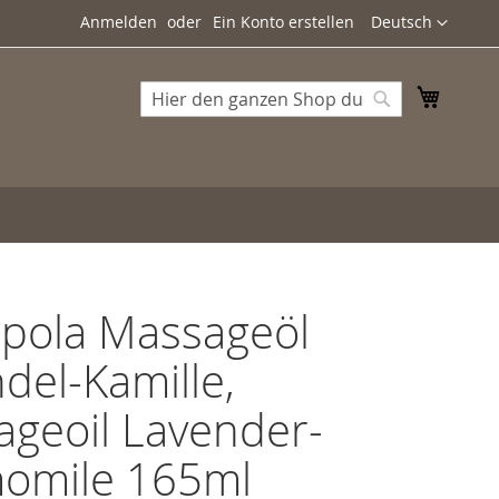
Sprache
Anmelden
Ein Konto erstellen
Deutsch
Mein W
Suche
Suche
pola Massageöl
del-Kamille,
geoil Lavender-
omile 165ml