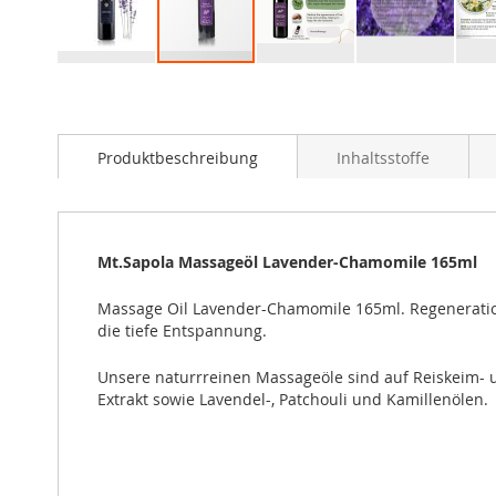
Zum
Anfang
der
Bildergalerie
Produktbeschreibung
Inhaltsstoffe
springen
Mt.Sapola Massageöl Lavender-Chamomile 165ml
Massage Oil Lavender-Chamomile 165ml. Regeneration 
die tiefe Entspannung.
Unsere naturrreinen Massageöle sind auf Reiskeim- 
Extrakt sowie Lavendel-, Patchouli und Kamillenölen.